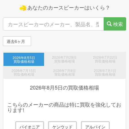
free*******様(神奈川県)より、離乳食・ベビーフード レンジでチン
あなたのカースピーカーはいくら？
するハッピーレシピ おやこどん風 新品4点の査定依頼が御座い
ました！
検索
free*******様(神奈川県)より、離乳食・ベビーフード ◆キューピー
レンジでチン たっぷり野菜のチキンライス 9ヵ月頃〜 130g 新品
2点の査定依頼が御座いました！
free*******様(神奈川県)より、離乳食・ベビーフード レンジでチン
するハッピーレシピ まぐろと大根のわかめ入りごはん 新品1点
2026年7月29日
2026年7月22日
2026年8月5日
の査定依頼が御座いました！
買取価格相場
買取価格相場
買取価格相場
redb*******様(東京都)より、大人用おむつ ライフリー リハビリパ
2026年7月15日
2026年7月8日
2026年7月1日
ンツ L 14枚入 新品 (2026年製) 4点の査定依頼が御座いました！
買取価格相場
買取価格相場
買取価格相場
kuro*******様(茨城県)より、コーヒーメーカー HPM9640-PB 新品
2026年8月5日
の買取価格相場
(2026年製) 1点の査定依頼が御座いました！
t.m.*******様(東京都)より、ベビーカー 中古品(それなりの使用
こちらのメーカーの商品は特に買取を強化してお
感、汚れがある) (2021年製) 1点の査定依頼が御座いました！
ります!
sada*******様(岐阜県)より、エコキュート SRTーS466 中古品(状
態が良い) (2023年製) 1点の査定依頼が御座いました！
パイオニア
ケンウッド
アルパイン