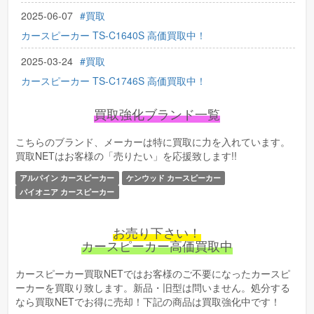
2025-06-07
#買取
カースピーカー TS-C1640S 高価買取中！
2025-03-24
#買取
カースピーカー TS-C1746S 高価買取中！
2025-02-26
#買取
買取強化ブランド一覧
カースピーカー TS-C1630S-2 高価買取中！
こちらのブランド、メーカーは特に買取に力を入れています。
2024-09-11
#買取
買取NETはお客様の「売りたい」を応援致します!!
カースピーカー TS-WX1220AH 高価買取中！
アルパイン カースピーカー
ケンウッド カースピーカー
パイオニア カースピーカー
お売り下さい！
カースピーカー高価買取中
カースピーカー買取NETではお客様のご不要になったカースピ
ーカーを買取り致します。新品・旧型は問いません。処分する
なら買取NETでお得に売却！下記の商品は買取強化中です！