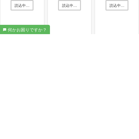
読込中…
読込中…
読込中…
〜8100円
取価格相場
で買取致します！
何かお困りですか？
アルパイン
のカースピーカー 型番：
STE-G100S
〜4000円
を買取価格相場
で買取致します！
パイオニア
のカースピーカー 型番：
TS-STX510
SRT1633
〜3600円
を買取価格相場
で買取致します！
読込中…
パイオニア
のカースピーカー 型番：
TS-X210
を
〜4900円
買取価格相場
で買取致します！