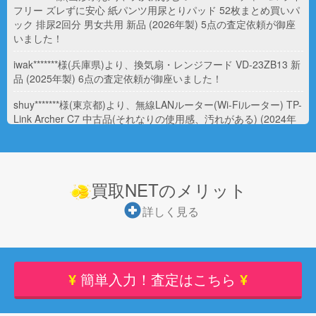
フリー ズレずに安心 紙パンツ用尿とりパッド 52枚まとめ買いパ
ック 排尿2回分 男女共用 新品 (2026年製) 5点の査定依頼が御座
いました！
iwak*******様(兵庫県)より、換気扇・レンジフード VD-23ZB13 新
品 (2025年製) 6点の査定依頼が御座いました！
shuy*******様(東京都)より、無線LANルーター(Wi-Fiルーター) TP-
Link Archer C7 中古品(それなりの使用感、汚れがある) (2024年
製) 1点の査定依頼が御座いました！
shuy*******様(東京都)より、無線LANルーター(Wi-Fiルーター)
WE826 T2 中古品(状態が良い) (2023年製) 10点の査定依頼が御
買取NETのメリット
座いました！
詳しく見る
shuy*******様(東京都)より、無線LANルーター(Wi-Fiルーター)
RG58/U Extension Coax Cable 中古品(状態が良い) (2025年製)
10点の査定依頼が御座いました！
free*******様(神奈川県)より、離乳食・ベビーフード レンジでチン
¥
簡単入力！査定はこちら
¥
するハッピーレシピ たっぷり野菜のミートスパゲティ 新品6点
の査定依頼が御座いました！