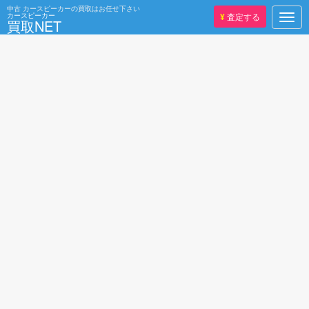
中古
カースピーカーの買取はお任せ下さい
カースピーカー
¥
査定する
Togg
買取NET
navig